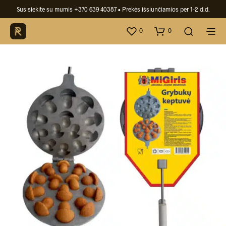
Susisiekite su mumis +370 639 40387
• Prekės išsiunčiamios per 1-2 d.d.
0
0