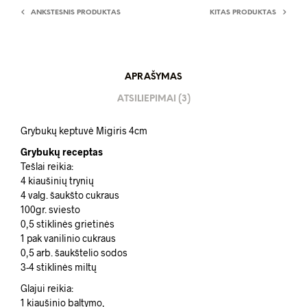
ANKSTESNIS PRODUKTAS
KITAS PRODUKTAS
APRAŠYMAS
ATSILIEPIMAI (3)
Grybukų keptuvė Migiris 4cm
Grybukų receptas
Tešlai reikia:
4 kiaušinių trynių
4 valg. šaukšto cukraus
100gr. sviesto
0,5 stiklinės grietinės
1 pak vanilinio cukraus
0,5 arb. šaukštelio sodos
3-4 stiklinės miltų
Glajui reikia:
1 kiaušinio baltymo,