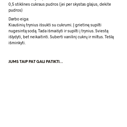
0,5 stiklines cukraus pudros (jei per skystas glajus, dekite
pudros)
Darbo eiga:
Kiaušinių trynius išsukti su cukrumi. Į grietinę supilti
nugesintą sodą. Tada išmaišyti ir supilti į trynius. Sviestą
išlydyti, bet neikaitinti. Suberti vanilinį cukrų ir miltus. Tešlą
išminkyti.
JUMS TAIP PAT GALI PATIKTI…