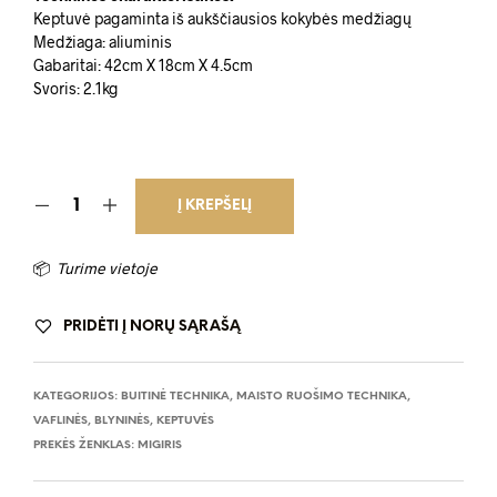
Keptuvė pagaminta iš aukščiausios kokybės medžiagų
Medžiaga: aliuminis
Gabaritai: 42cm X 18cm X 4.5cm
Svoris: 2.1kg
Į KREPŠELĮ
📦
Turime vietoje
PRIDĖTI Į NORŲ SĄRAŠĄ
KATEGORIJOS:
BUITINĖ TECHNIKA
,
MAISTO RUOŠIMO TECHNIKA
,
VAFLINĖS, BLYNINĖS, KEPTUVĖS
PREKĖS ŽENKLAS:
MIGIRIS