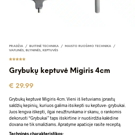
PRADŽIA
/
BUITINĖ TECHNIKA
/
MAISTO RUOŠIMO TECHNIKA
/
VAFLINĖS, BLYNINĖS, KEPTUVĖS
Įvertinima
3
s:
5.00
iš
Grybukų keptuvė Migiris 4cm
5 (viso
įvertinimų:
)
€
29.99
Grybukų keptuvė Migiris 4cm. Vieni iš lietuviams įprastų
saldžių kepinių, kuriuos galima išsikepti su keptuve- grybukai.
Juos lengva iškepti, ilgai neužtrunkama ir skanu, o rankomis
dekoruoti “Grybukai” taps išskirtine ir nuoširdžia kalėdine
dovana ne tik smaližiams. Aprašyme apačioje rasite receptą.
Techninės charakteristikos: