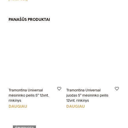
was:
is:
€ 29.00.
€ 25.00.
PANAŠŪS PRODUKTAI
Tramontina Universal
Tramontina Universal
mėsininko peilis 5″ 12vnt.
juodas 5″ mėsininko peilis
rinkinys
12vnt. rinkinys
DAUGIAU
DAUGIAU