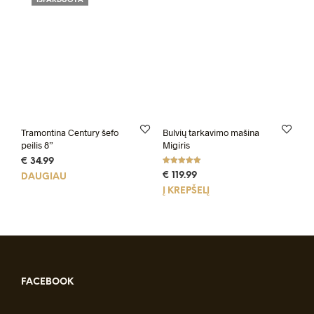
IŠPARDUOTA
Tramontina Century šefo
Bulvių tarkavimo mašina
peilis 8”
Migiris
€
34.99
Įvertinimas:
€
119.99
DAUGIAU
5.00
iš 5
Į KREPŠELĮ
FACEBOOK