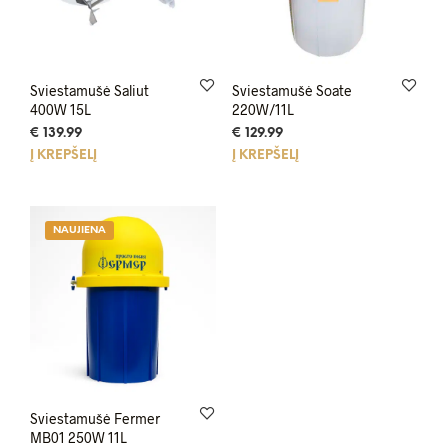
Sviestamušė Saliut
Sviestamušė Soate
400W 15L
220W/11L
€
139.99
€
129.99
Į KREPŠELĮ
Į KREPŠELĮ
NAUJIENA
Sviestamušė Fermer
MB01 250W 11L