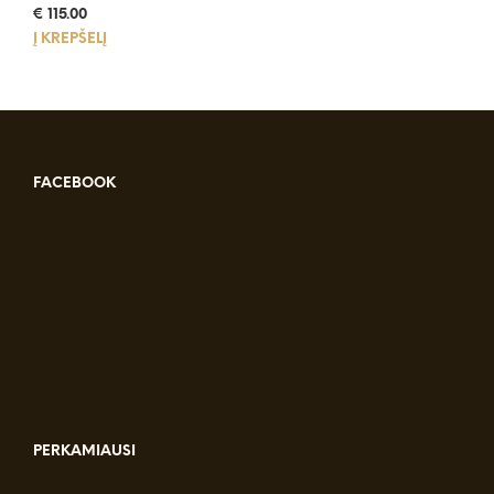
€
115.00
Į KREPŠELĮ
FACEBOOK
PERKAMIAUSI