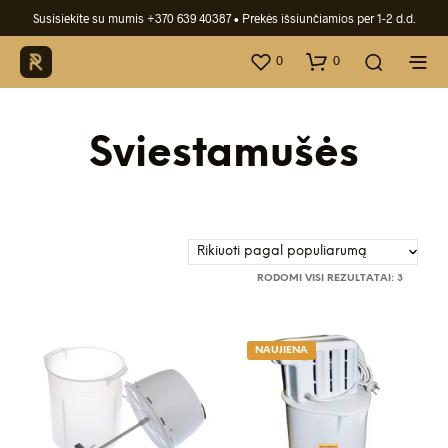
Susisiekite su mumis +370 639 40387
• Prekės išsiunčiamios per 1-2 d.d.
0
0
Sviestamušės
RŪŠIUO
RODOMI VISI REZULTATAI: 3
PAGAL
POPULI
NAUJIENA