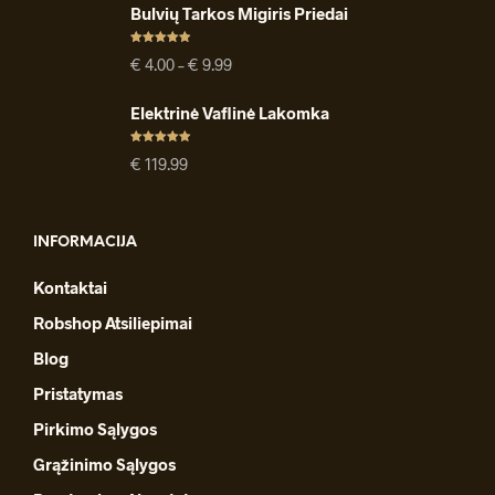
Bulvių Tarkos Migiris Priedai
Įvertinimas
Price
€
4.00
–
€
9.99
:
4.91
iš 5
range:
€ 4.00
Elektrinė Vaflinė Lakomka
through
€ 9.99
Įvertinimas
€
119.99
:
4.94
iš 5
INFORMACIJA
Kontaktai
Robshop Atsiliepimai
Blog
Pristatymas
Pirkimo Sąlygos
Grąžinimo Sąlygos