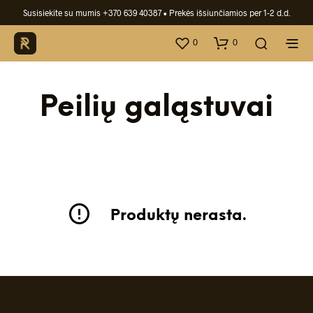
Susisiekite su mumis +370 639 40387
• Prekės išsiunčiamios per 1-2 d.d.
0
0
Peilių galąstuvai
Produktų nerasta.