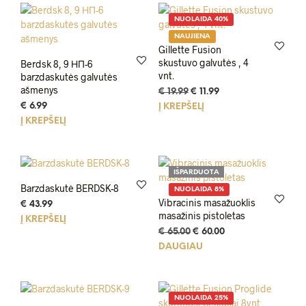
POPULI
NUOLAIDA 40%
NAUJIENA
Gillette Fusion
skustuvo galvutės , 4
Berdsk 8, 9 НП-6
vnt.
barzdaskutės galvutės
ašmenys
Original
Current
€
19.99
€
11.99
price
price
€
6.99
Į KREPŠELĮ
was:
is:
Į KREPŠELĮ
€ 19.99.
€ 11.99.
IŠPARDUOTA
Barzdaskutė BERDSK-8
NUOLAIDA 8%
Vibracinis masažuoklis
€
43.99
masažinis pistoletas
Į KREPŠELĮ
Original
Current
€
65.00
€
60.00
price
price
DAUGIAU
was:
is:
€ 65.00.
€ 60.00.
NUOLAIDA 25%