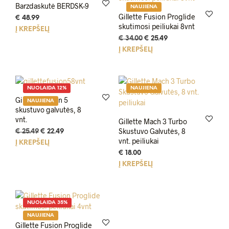
Barzdaskutė BERDSK-9
NAUJIENA
Gillette Fusion Proglide
€
48.99
skutimosi peiliukai 8vnt
Į KREPŠELĮ
Original
Current
€
34.00
€
25.49
price
price
Į KREPŠELĮ
was:
is:
€ 34.00.
€ 25.49.
NUOLAIDA 12%
NAUJIENA
Gillette Fusion 5
NAUJIENA
skustuvo galvutės, 8
vnt.
Gillette Mach 3 Turbo
Skustuvo Galvutės, 8
Original
Current
€
25.49
€
22.49
vnt. peiliukai
price
price
Į KREPŠELĮ
was:
is:
€
18.00
€ 25.49.
€ 22.49.
Į KREPŠELĮ
NUOLAIDA 35%
NAUJIENA
Gillette Fusion Proglide