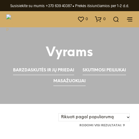
Susisiekite su mumis +370 639 40387
• Prekės išsiunčiamios per 1-2 d.d.
0
0
Vyrams
BARZDASKUTĖS IR JŲ PRIEDAI
SKUTIMOSI PEILIUKAI
MASAŽUOKLIAI
RŪŠIUO
RODOMI VISI REZULTATAI: 9
PAGAL