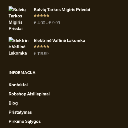
Bulvių Tarkos Migiris Priedai
Įvertinimas
Price
€
4.00
–
€
9.99
:
4.91
iš 5
range:
€ 4.00
through
Elektrinė Vaflinė Lakomka
€ 9.99
Įvertinimas
€
119.99
:
4.94
iš 5
INFORMACIJA
Kontaktai
Robshop Atsiliepimai
Blog
Pristatymas
Pirkimo Sąlygos