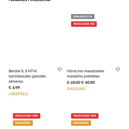
PANAŠŪS PRODUKTAI
IŠPARDUOTA
NUOLAIDA 8%
Berdsk 8, 9 НП-6
Vibracinis masažuoklis
barzdaskutės galvutės
masažinis pistoletas
ašmenys
Original
Current
€
65.00
€
60.00
€
6.99
price
price
DAUGIAU
was:
is:
Į KREPŠELĮ
€ 65.00.
€ 60.00.
NUOLAIDA 35%
NUOLAIDA 40%
NAUJIENA
NAUJIENA