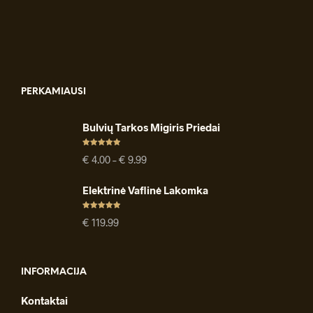
PERKAMIAUSI
Bulvių Tarkos Migiris Priedai
Įvertinimas
Price
€
4.00
–
€
9.99
:
4.91
iš 5
range:
€ 4.00
Elektrinė Vaflinė Lakomka
through
€ 9.99
Įvertinimas
€
119.99
:
4.94
iš 5
INFORMACIJA
Kontaktai