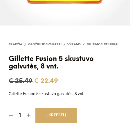
PRADŽIA
/
GROŽIUI IR SVEIKATAI
/
VYRAMS
/
SKUTIMOSI PEILIUKAI
Gillette Fusion 5 skustuvo
galvutės, 8 vnt.
Original
Current
€
25.49
€
22.49
price
price
Gillette Fusion 5 skustuvo galvutės, 8 vnt.
was:
is:
€ 25.49.
€ 22.49.
Į KREPŠELĮ