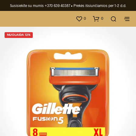
Susisiekite su mumis +370 639 40387
• Prekės išsiunčiamios per 1-2 d.d.
0
0
NUOLAIDA 12%