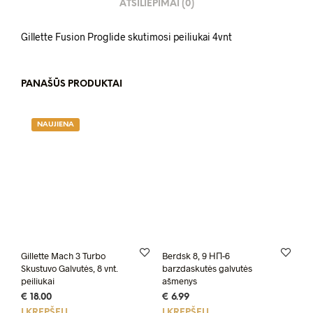
ATSILIEPIMAI (0)
Gillette Fusion Proglide skutimosi peiliukai 4vnt
PANAŠŪS PRODUKTAI
NAUJIENA
Gillette Mach 3 Turbo
Berdsk 8, 9 НП-6
Skustuvo Galvutės, 8 vnt.
barzdaskutės galvutės
peiliukai
ašmenys
€
18.00
€
6.99
Į KREPŠELĮ
Į KREPŠELĮ