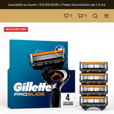
Susisiekite su mumis +370 639 40387
• Prekės išsiunčiamios per 1-2 d.d.
0
0
NUOLAIDA 35%