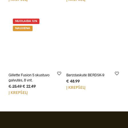
NUOLAIDA 12%
NAUJIENA
Gillette Fusion 5 skustuvo
Barzdaskutė BERDSK-9
galvutės, 8 vnt.
€
48.99
Original
Current
€
25.49
€
22.49
Į KREPŠELĮ
price
price
Į KREPŠELĮ
was:
is:
€ 25.49.
€ 22.49.