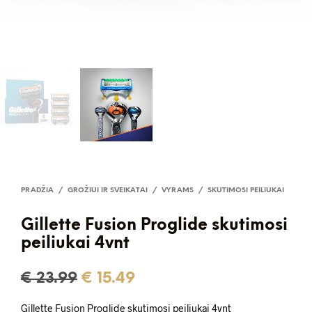
PRADŽIA
/
GROŽIUI IR SVEIKATAI
/
VYRAMS
/
SKUTIMOSI PEILIUKAI
Gillette Fusion Proglide skutimosi
peiliukai 4vnt
Original
Current
€
23.99
€
15.49
price
price
Gillette Fusion Proglide skutimosi peiliukai 4vnt