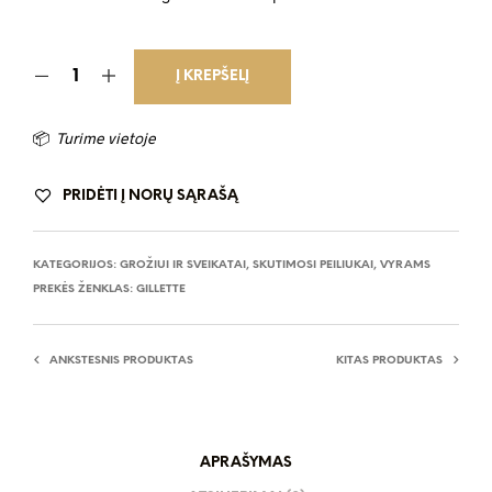
was:
is:
€ 23.99.
€ 15.49.
Į KREPŠELĮ
📦
Turime vietoje
PRIDĖTI Į NORŲ SĄRAŠĄ
KATEGORIJOS:
GROŽIUI IR SVEIKATAI
,
SKUTIMOSI PEILIUKAI
,
VYRAMS
PREKĖS ŽENKLAS:
GILLETTE
ANKSTESNIS PRODUKTAS
KITAS PRODUKTAS
APRAŠYMAS