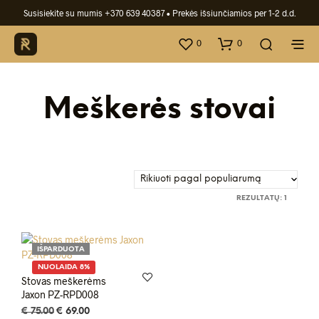
Susisiekite su mumis +370 639 40387
• Prekės išsiunčiamios per 1-2 d.d.
0
0
Meškerės stovai
REZULTATŲ: 1
IŠPARDUOTA
NUOLAIDA 8%
Stovas meškerėms
Jaxon PZ-RPD008
Original
Current
€
75.00
€
69.00