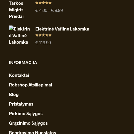
Įvertinimas
Price
€
4.00
–
€
9.99
:
4.91
iš 5
range:
€ 4.00
through
Elektrinė Vaflinė Lakomka
€ 9.99
Įvertinimas
€
119.99
:
4.94
iš 5
INFORMACIJA
Kontaktai
Robshop Atsiliepimai
Blog
Pristatymas
Pirkimo Sąlygos
Grąžinimo Sąlygos
Bendravimo Nuostatos