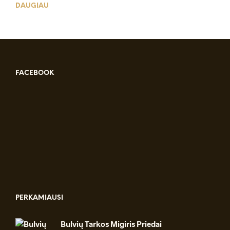
price
price
DAUGIAU
was:
is:
€ 75.00.
€ 69.00.
FACEBOOK
PERKAMIAUSI
Bulvių Tarkos Migiris Priedai