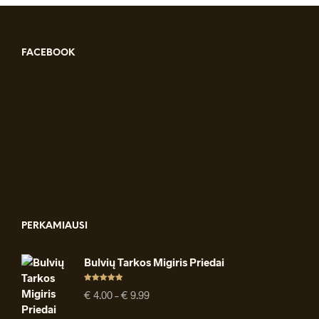
FACEBOOK
PERKAMIAUSI
Bulvių Tarkos Migiris Priedai
Įvertinimas
Price
€
4.00
–
€
9.99
:
4.91
iš 5
range:
€ 4.00