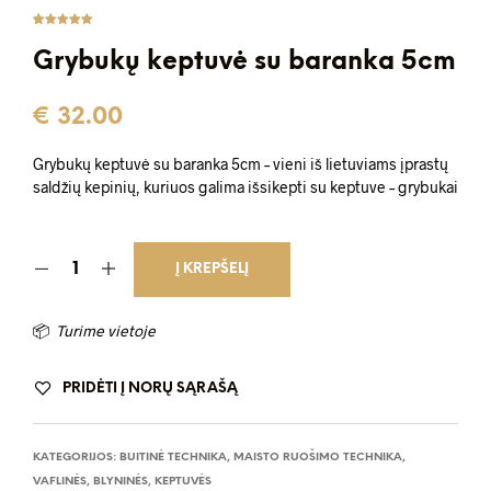
Įvertinima
5
s:
5.00
iš
Grybukų keptuvė su baranka 5cm
5 (viso
įvertinimų:
)
€
32.00
Grybukų keptuvė su baranka 5cm – vieni iš lietuviams įprastų
saldžių kepinių, kuriuos galima išsikepti su keptuve – grybukai
Į KREPŠELĮ
📦
Turime vietoje
PRIDĖTI Į NORŲ SĄRAŠĄ
KATEGORIJOS:
BUITINĖ TECHNIKA
,
MAISTO RUOŠIMO TECHNIKA
,
VAFLINĖS, BLYNINĖS, KEPTUVĖS