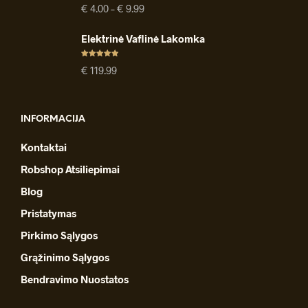
Įvertinimas
Price
€
4.00
–
€
9.99
:
4.91
iš 5
range:
€ 4.00
Elektrinė Vaflinė Lakomka
through
€ 9.99
Įvertinimas
€
119.99
:
4.94
iš 5
INFORMACIJA
Kontaktai
Robshop Atsiliepimai
Blog
Pristatymas
Pirkimo Sąlygos
Grąžinimo Sąlygos
Bendravimo Nuostatos