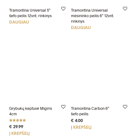
Tramontina Universal 5″
Tramontina Universal
šefo peilis 12vnt. rinkinys
mėsininko peilis 6″ 12vnt.
rinkinys
DAUGIAU
DAUGIAU
Grybukų keptuvė Migiris
Tramontina Carbon 6″
4cm
šefo peilis
€
4.00
Įvertinimas:
€
29.99
Į KREPŠELĮ
5.00
iš 5
Į KREPŠELĮ