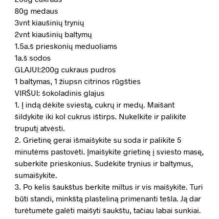
80g medaus
3vnt kiaušinių trynių
2vnt kiaušinių baltymų
1.5a.š prieskonių meduoliams
1a.š sodos
GLAJUI:200g cukraus pudros
1 baltymas, 1 žiupsn citrinos rūgšties
VIRŠUI: šokoladinis glajus
1. Į indą dėkite sviestą, cukrų ir medų. Maišant
šildykite iki kol cukrus ištirps. Nukelkite ir palikite
truputį atvėsti.
2. Grietinę gerai išmaišykite su soda ir palikite 5
minutėms pastovėti. Įmaišykite grietinę į sviesto masę,
suberkite prieskonius. Sudėkite trynius ir baltymus,
sumaišykite.
3. Po kelis šaukštus berkite miltus ir vis maišykite. Turi
būti standi, minkštą plasteliną primenanti tešla. Ją dar
turėtumėte galėti maišyti šaukštu, tačiau labai sunkiai.