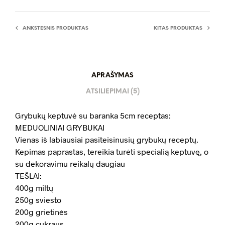
ANKSTESNIS PRODUKTAS
KITAS PRODUKTAS
APRAŠYMAS
ATSILIEPIMAI (5)
Grybukų keptuvė su baranka 5cm receptas:
MEDUOLINIAI GRYBUKAI
Vienas iš labiausiai pasiteisinusių grybukų receptų.
Kepimas paprastas, tereikia turėti specialią keptuvę, o
su dekoravimu reikalų daugiau
TEŠLAI:
400g miltų
250g sviesto
200g grietinės
200g cukraus