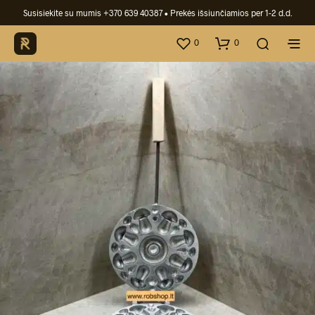
Susisiekite su mumis +370 639 40387
• Prekės išsiunčiamios per 1-2 d.d.
0
0