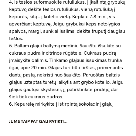
4. Iš tešlos suformuokite rutuliukus. Į įkaitintą grybukų
keptuvę dėkite tešlos rutuliukus. vieną rutuliuką į
kepurės, kitą – į kotelio vietą. Kepkite 7-8 min., vis
apverčiant keptuvę. Jeigu grybukai keps netolygios
spalvos, margi, sunkiai išsiims, dėkite truputį daugiau
tešlos.
5. Baltam glajui baltymą mediniu šaukštu išsukite su
cukraus pudra ir citrinos rūgštele. Cukraus pudrą
įmaišykite dalimis. Tinkamo glajaus išsukimas trunka
ilgai, apie 20 min. Glajus turi būti tirštas, primenantis
dantų pastą, nekristi nuo šaukšto. Paruoštas baltais
glajus užteptas turėtų laikytis ant grybo kotelio. Jeigu
glajus gautųsi skystesni, jį patirštinkite pridėję dar
šiek tiek cukraus pudros.
6. Kepurėlę mirkykite į ištirpintą šokoladinį glajų
JUMS TAIP PAT GALI PATIKTI…