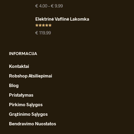
Įvertinimas
Price
€
4.00
–
€
9.99
:
4.91
iš 5
range:
€ 4.00
Elektrinė Vaflinė Lakomka
through
€ 9.99
Įvertinimas
€
119.99
:
4.94
iš 5
INFORMACIJA
Kontaktai
Robshop Atsiliepimai
Blog
Pristatymas
Pirkimo Sąlygos
Grąžinimo Sąlygos
Bendravimo Nuostatos