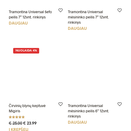
Tramontina Universal šefo
Tramontina Universal
peilis 7″ 12vnt. rinkinys
mėsininko peilis 7″ 12vnt.
rinkinys
DAUGIAU
DAUGIAU
NUOLAIDA 4%
Čirvinių blynų keptuvė
Tramontina Universal
Migiris
mėsininko peilis 6″ 12vnt.
rinkinys
Įvertinimas:
DAUGIAU
Original
Current
€
25.00
€
23.99
5.00
iš 5
price
price
Į KREPŠELĮ