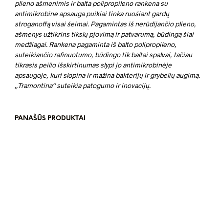
plieno ašmenimis ir balta polipropileno rankena su
antimikrobine apsauga puikiai tinka ruošiant gardų
stroganoffą visai šeimai. Pagamintas iš nerūdijančio plieno,
ašmenys užtikrins tikslų pjovimą ir patvarumą, būdingą šiai
medžiagai. Rankena pagaminta iš balto polipropileno,
suteikiančio rafinuotumo, būdingo tik baltai spalvai, tačiau
tikrasis peilio išskirtinumas slypi jo antimikrobinėje
apsaugoje, kuri slopina ir mažina bakterijų ir grybelių augimą.
„Tramontina“ suteikia patogumo ir inovacijų.
PANAŠŪS PRODUKTAI