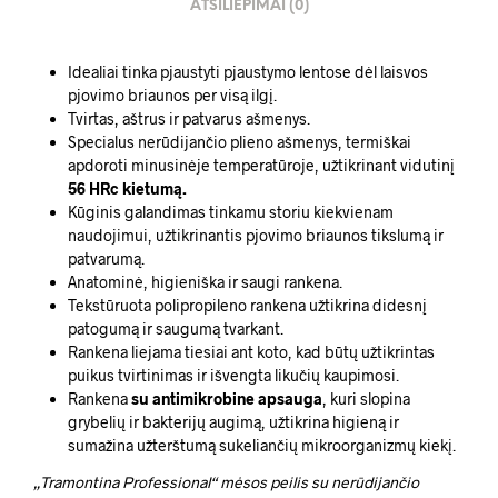
ATSILIEPIMAI (0)
Idealiai tinka pjaustyti pjaustymo lentose dėl laisvos
pjovimo briaunos per visą ilgį.
Tvirtas, aštrus ir patvarus ašmenys.
Specialus nerūdijančio plieno ašmenys, termiškai
apdoroti minusinėje temperatūroje, užtikrinant vidutinį
56 HRc kietumą.
Kūginis galandimas tinkamu storiu kiekvienam
naudojimui, užtikrinantis pjovimo briaunos tikslumą ir
patvarumą.
Anatominė, higieniška ir saugi rankena.
Tekstūruota polipropileno rankena užtikrina didesnį
patogumą ir saugumą tvarkant.
Rankena liejama tiesiai ant koto, kad būtų užtikrintas
puikus tvirtinimas ir išvengta likučių kaupimosi.
Rankena
su antimikrobine apsauga
, kuri slopina
grybelių ir bakterijų augimą, užtikrina higieną ir
sumažina užterštumą sukeliančių mikroorganizmų kiekį.
„Tramontina Professional“ mėsos peilis su nerūdijančio