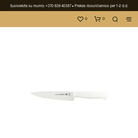
Susisiekite su mumis +370 639 40387
• Prekės išsiunčiamios per 1-2 d.d.
0
0