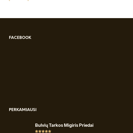
was:
is:
€ 25.00.
€ 23.99.
FACEBOOK
PERKAMIAUSI
Bulvių Tarkos Migiris Priedai