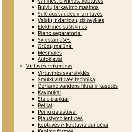
Vaflinės, blyninės, keptuvės
Bulvių tarkavimo mašinos
Sulčiauspaudės ir trintuvės
Vaisių ir daržovių džiovyklės
Elektrinės šašlykinės
Pieno separatoriai
Sviestamušės
Grūdų malūnai
Mėsmalės
Autoklavai
Virtuvės reikmenys
Virtuvinės svarstyklės
Smulki virtuvės technika
Geriamo vandens filtrai ir kasetės
Kavinukai
Stalo įrankiai
Peiliai
Peilių galąstuvai
Pjaustymo lentutės
Keptuvės ir keptuvių dangčiai
Kepimo formos