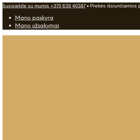
Susisiekite su mumis +370 639 40387
• Prekės išsiunčiamios p
Mano paskyra
Mano užsakymai