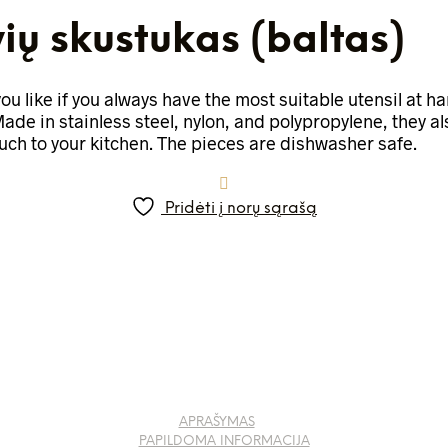
vių skustukas (baltas)
u like if you always have the most suitable utensil at ha
de in stainless steel, nylon, and polypropylene, they als
uch to your kitchen. The pieces are dishwasher safe.
Pridėti į norų sąrašą
APRAŠYMAS
PAPILDOMA INFORMACIJA