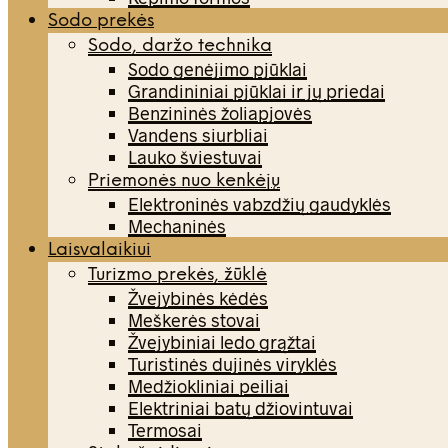
Sodo prekės
Sodo, daržo technika
Sodo genėjimo pjūklai
Grandininiai pjūklai ir jų priedai
Benzininės žoliapjovės
Vandens siurbliai
Lauko šviestuvai
Priemonės nuo kenkėjų
Elektroninės vabzdžių gaudyklės
Mechaninės
Laisvalaikiui
Turizmo prekės, žūklė
Žvejybinės kėdės
Meškerės stovai
Žvejybiniai ledo grąžtai
Turistinės dujinės viryklės
Medžiokliniai peiliai
Elektriniai batų džiovintuvai
Termosai