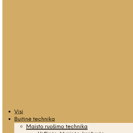
Visi
Buitinė technika
Maisto ruošimo technika