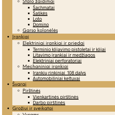
Stalo žaidimai
Šachmatai
Šaškės
Loto
Domino
Garso kolonėlės
Įrankiai
Elektriniai įrankiai ir priedai
Terminio klijavimo pistoletai ir klijai
Litavimo įrankiai ir medžiagos
Elektriniai perforatoriai
Mechaniniai įrankiai
Įrankių rinkiniai 108 dalys
Automobiliniai keltuvai
Švarai
Pirštinės
Vienkartinės pirštinės
Darbo pirštinės
Grožiui ir sveikatai