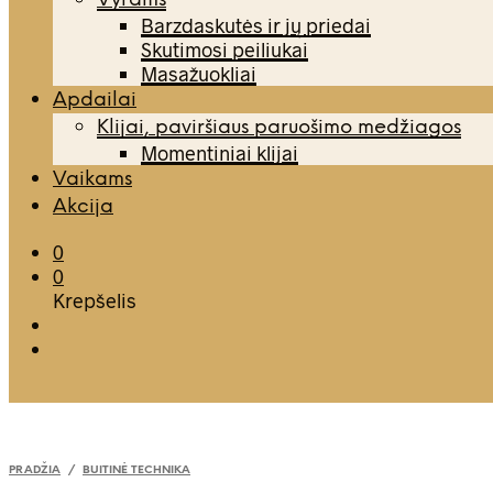
Vyrams
Barzdaskutės ir jų priedai
Skutimosi peiliukai
Masažuokliai
Apdailai
Klijai, paviršiaus paruošimo medžiagos
Momentiniai klijai
Vaikams
Akcija
0
0
Krepšelis
PRADŽIA
/
BUITINĖ TECHNIKA