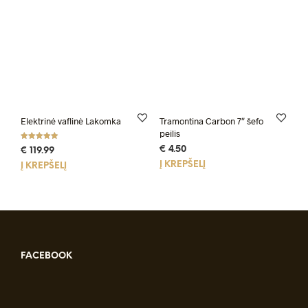
Elektrinė vaflinė Lakomka
Tramontina Carbon 7″ šefo
peilis
Įvertinimas
€
4.50
€
119.99
:
4.94
Į KREPŠELĮ
Į KREPŠELĮ
iš 5
FACEBOOK