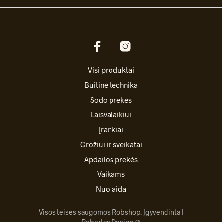
Visi produktai
Buitinė technika
Sodo prekės
Laisvalaikiui
Įrankiai
Grožiui ir sveikatai
Apdailos prekės
Vaikams
Nuolaida
Visos teisės saugomos Robshop. Įgyvendinta |
Robertas Design
🎨