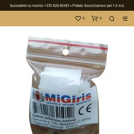
Susisiekite su mumis +370 639 40387
• Prekės išsiunčiamios per 1-2 d.d.
0
0