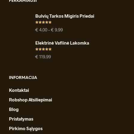
PERKAMIAUSI
Bulvių Tarkos Migiris Priedai
Įvertinimas
Price
€
4.00
–
€
9.99
:
4.91
iš 5
range:
€ 4.00
Elektrinė Vaflinė Lakomka
through
€ 9.99
Įvertinimas
€
119.99
:
4.94
iš 5
INFORMACIJA
Kontaktai
Robshop Atsiliepimai
Blog
Pristatymas
Pirkimo Sąlygos