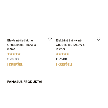
Elektrinė šašlykinė
Elektrinė šašlykinė
Chudesnica 1450W 8-
Chudesnica 1250W 6-
iešmai
iešmai
Įvertinimas:
Įvertinimas:
€
85.00
€
75.00
5.00
5.00
iš 5
iš 5
Į KREPŠELĮ
Į KREPŠELĮ
PANAŠŪS PRODUKTAI