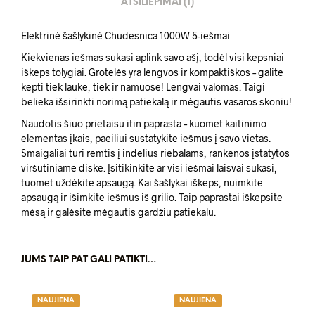
ATSILIEPIMAI (1)
Elektrinė šašlykinė Chudesnica 1000W 5-iešmai
Kiekvienas iešmas sukasi aplink savo ašį, todėl visi kepsniai
iškeps tolygiai. Grotelės yra lengvos ir kompaktiškos – galite
kepti tiek lauke, tiek ir namuose! Lengvai valomas. Taigi
belieka išsirinkti norimą patiekalą ir mėgautis vasaros skoniu!
Naudotis šiuo prietaisu itin paprasta – kuomet kaitinimo
elementas įkais, paeiliui sustatykite iešmus į savo vietas.
Smaigaliai turi remtis į indelius riebalams, rankenos įstatytos
viršutiniame diske. Įsitikinkite ar visi iešmai laisvai sukasi,
tuomet uždėkite apsaugą. Kai šašlykai iškeps, nuimkite
apsaugą ir išimkite iešmus iš grilio. Taip paprastai iškepsite
mėsą ir galėsite mėgautis gardžiu patiekalu.
JUMS TAIP PAT GALI PATIKTI…
NAUJIENA
NAUJIENA