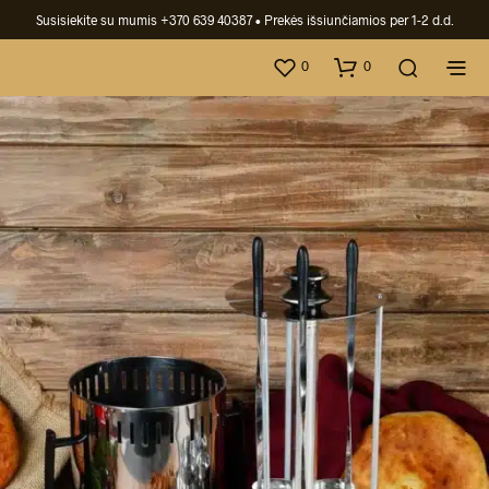
Susisiekite su mumis +370 639 40387
• Prekės išsiunčiamios per 1-2 d.d.
0
0