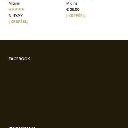
Migiris
Migiris
€
25.00
Įvertinimas:
€
119.99
Į KREPŠELĮ
5.00
iš 5
Į KREPŠELĮ
FACEBOOK