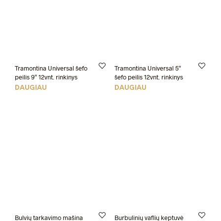
Tramontina Universal šefo
Tramontina Universal 5″
peilis 9″ 12vnt. rinkinys
šefo peilis 12vnt. rinkinys
DAUGIAU
DAUGIAU
Bulvių tarkavimo mašina
Burbulinių vaflių keptuvė