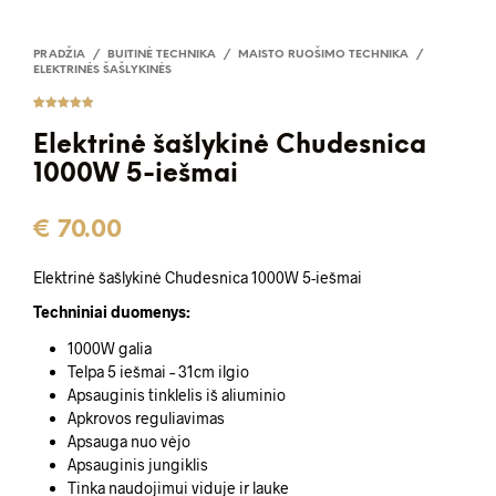
PRADŽIA
/
BUITINĖ TECHNIKA
/
MAISTO RUOŠIMO TECHNIKA
/
ELEKTRINĖS ŠAŠLYKINĖS
Įvertinima
1
s:
5.00
iš
Elektrinė šašlykinė Chudesnica
5 (viso
įvertinimų:
)
1000W 5-iešmai
€
70.00
Elektrinė šašlykinė Chudesnica 1000W 5-iešmai
Techniniai duomenys:
1000W galia
Telpa 5 iešmai – 31cm ilgio
Apsauginis tinklelis iš aliuminio
Apkrovos reguliavimas
Apsauga nuo vėjo
Apsauginis jungiklis
Tinka naudojimui viduje ir lauke