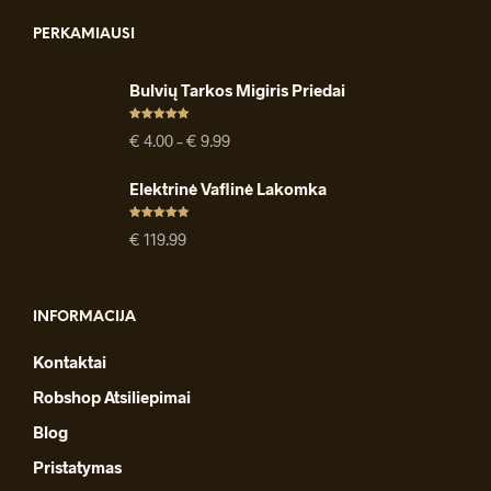
PERKAMIAUSI
Bulvių Tarkos Migiris Priedai
Įvertinimas
Price
€
4.00
–
€
9.99
:
4.91
iš 5
range:
€ 4.00
Elektrinė Vaflinė Lakomka
through
€ 9.99
Įvertinimas
€
119.99
:
4.94
iš 5
INFORMACIJA
Kontaktai
Robshop Atsiliepimai
Blog
Pristatymas