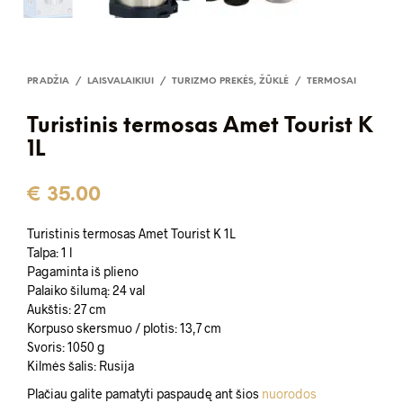
PRADŽIA
/
LAISVALAIKIUI
/
TURIZMO PREKĖS, ŽŪKLĖ
/
TERMOSAI
Turistinis termosas Amet Tourist K
1L
€
35.00
Turistinis termosas Amet Tourist K 1L
Talpa: 1 l
Pagaminta iš plieno
Palaiko šilumą: 24 val
Aukštis: 27 cm
Korpuso skersmuo / plotis: 13,7 cm
Svoris: 1050 g
Kilmės šalis: Rusija
Plačiau galite pamatyti paspaudę ant šios
nuorodos