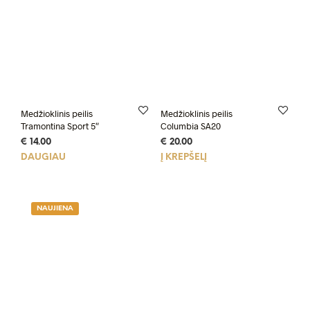
Medžioklinis peilis
Medžioklinis peilis
Tramontina Sport 5″
Columbia SA20
€
14.00
€
20.00
DAUGIAU
Į KREPŠELĮ
NAUJIENA