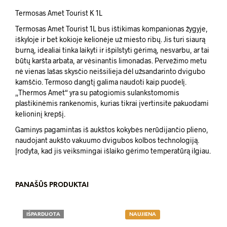
Termosas Amet Tourist K 1L
Termosas Amet Tourist 1L bus ištikimas kompanionas žygyje,
iškyloje ir bet kokioje kelionėje už miesto ribų. Jis turi siaurą
burną, idealiai tinka laikyti ir išpilstyti gėrimą, nesvarbu, ar tai
būtų karšta arbata, ar vėsinantis limonadas. Pervežimo metu
nė vienas lašas skysčio neišsilieja dėl užsandarinto dvigubo
kamščio. Termoso dangtį galima naudoti kaip puodelį.
„Thermos Amet“ yra su patogiomis sulankstomomis
plastikinėmis rankenomis, kurias tikrai įvertinsite pakuodami
kelioninį krepšį.
Gaminys pagamintas iš aukštos kokybės nerūdijančio plieno,
naudojant aukšto vakuumo dvigubos kolbos technologiją.
Įrodyta, kad jis veiksmingai išlaiko gėrimo temperatūrą ilgiau.
PANAŠŪS PRODUKTAI
IŠPARDUOTA
NAUJIENA