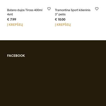
Butano dujos Tiross 400ml
Tramontina Sport kišeninis
4vnt
3″ peilis
€
7.99
€
10.00
Į KREPŠELĮ
Į KREPŠELĮ
FACEBOOK