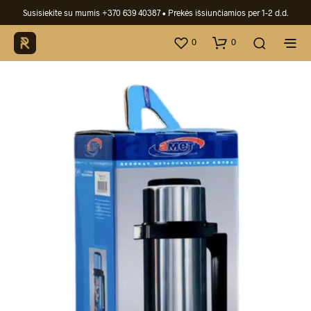
Susisiekite su mumis +370 639 40387
• Prekės išsiunčiamios per 1-2 d.d.
0
0