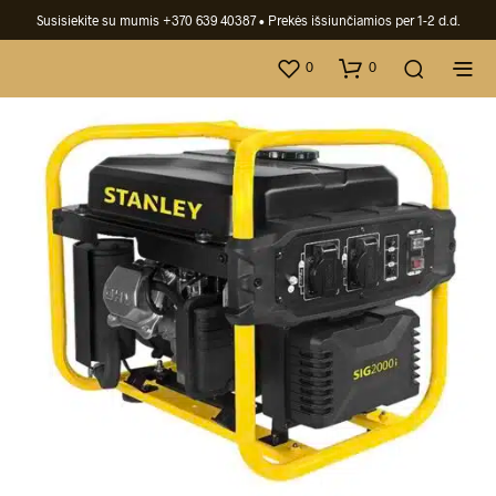
Susisiekite su mumis +370 639 40387
• Prekės išsiunčiamios per 1-2 d.d.
0
0