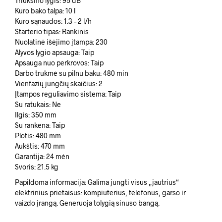
Triukšmo lygis: 95 dB
Kuro bako talpa: 10 l
Kuro sąnaudos: 1.3 – 2 l/h
Starterio tipas: Rankinis
Nuolatinė išėjimo įtampa: 230
Alyvos lygio apsauga: Taip
Apsauga nuo perkrovos: Taip
Darbo trukmė su pilnu baku: 480 min
Vienfazių jungčių skaičius: 2
Įtampos reguliavimo sistema: Taip
Su ratukais: Ne
Ilgis: 350 mm
Su rankena: Taip
Plotis: 480 mm
Aukštis: 470 mm
Garantija: 24 mėn
Svoris: 21.5 kg
Papildoma informacija: Galima jungti visus „jautrius“
elektrinius prietaisus: kompiuterius, telefonus, garso ir
vaizdo įrangą. Generuoja tolygią sinuso bangą.