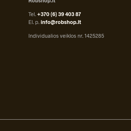
Robshop.lt
Tel.
+370 (6) 39 403 87
El. p.
info@robshop.lt
Individualios veiklos nr. 1425285