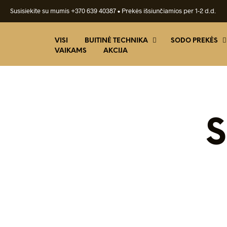
Susisiekite su mumis +370 639 40387
• Prekės išsiunčiamios per 1-2 d.d.
VISI
BUITINĖ TECHNIKA
SODO PREKĖS
VAIKAMS
AKCIJA
S