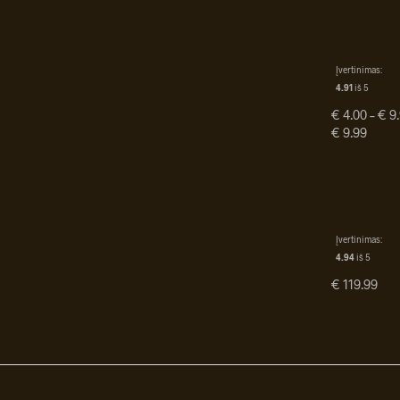
Įvertinimas:
4.91
iš 5
€
4.00
–
€
9.
€ 9.99
Įvertinimas:
4.94
iš 5
€
119.99