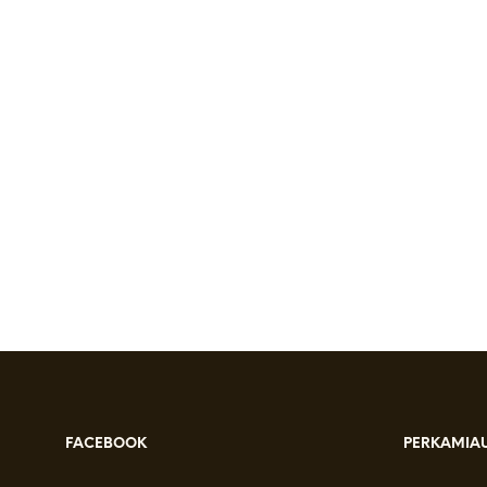
Vasaros sulčių recepta
by
on
ROBERTAS BEBECHAS
2023-07-17
CONTINUE READING
FACEBOOK
PERKAMIAU