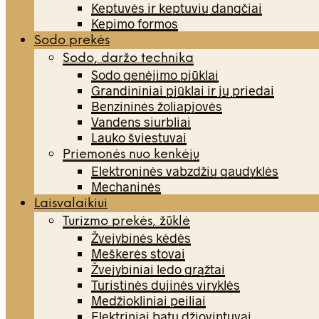
Keptuvės ir keptuvių dangčiai
Kepimo formos
Sodo prekės
Sodo, daržo technika
Sodo genėjimo pjūklai
Grandininiai pjūklai ir jų priedai
Benzininės žoliapjovės
Vandens siurbliai
Lauko šviestuvai
Priemonės nuo kenkėjų
Elektroninės vabzdžių gaudyklės
Mechaninės
Laisvalaikiui
Turizmo prekės, žūklė
Žvejybinės kėdės
Meškerės stovai
Žvejybiniai ledo grąžtai
Turistinės dujinės viryklės
Medžiokliniai peiliai
Elektriniai batų džiovintuvai