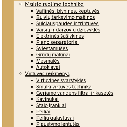
Maisto ruošimo technika
Vaflinės, blyninės, keptuvės
Bulvių tarkavimo mašinos
Sulčiauspaudės ir trintuvės
Vaisių ir daržovių džiovyklės
Elektrinės šašlykinės
Pieno separatoriai
Sviestamušės
Grūdų malūnai
Mėsmalės
Autoklavai
Virtuvės reikmenys
Virtuvinės svarstyklės
Smulki virtuvės technika
Geriamo vandens filtrai ir kasetės
Kavinukai
Stalo įrankiai
Peiliai
Peilių galąstuvai
Pjaustymo lentutės