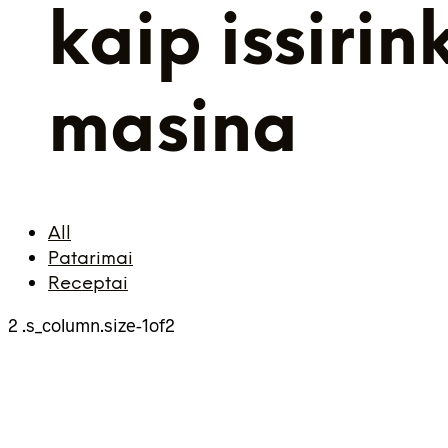
kaip issirin
masina
All
Patarimai
Receptai