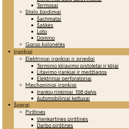
Termosai
Stalo žaidimai
Šachmatai
Šaškės
Loto
Domino
Garso kolonėlės
Įrankiai
Elektriniai įrankiai ir priedai
Terminio klijavimo pistoletai ir klijai
Litavimo įrankiai ir medžiagos
Elektriniai perforatoriai
Mechaniniai įrankiai
Įrankių rinkiniai 108 dalys
Automobiliniai keltuvai
Švarai
Pirštinės
Vienkartinės pirštinės
Darbo pirštinės