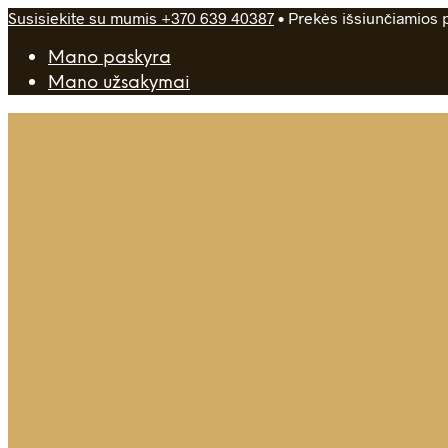
Susisiekite su mumis +370 639 40387
• Prekės išsiunčiamios p
Mano paskyra
Mano užsakymai