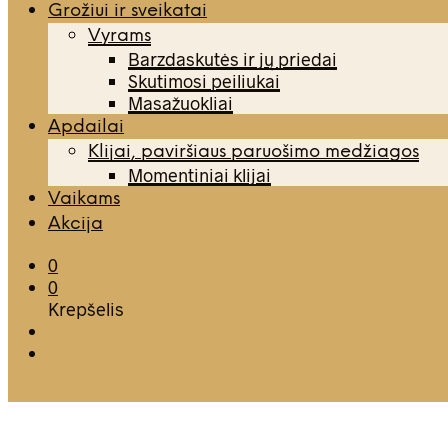
Grožiui ir sveikatai
Vyrams
Barzdaskutės ir jų priedai
Skutimosi peiliukai
Masažuokliai
Apdailai
Klijai, paviršiaus paruošimo medžiagos
Momentiniai klijai
Vaikams
Akcija
0
0
Krepšelis